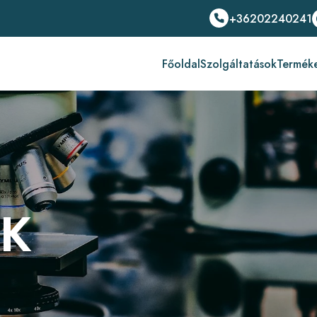
+36202240241
Főoldal
Szolgáltatások
Termék
NK