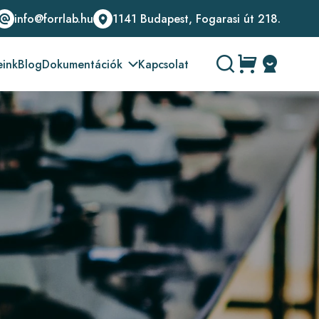
info@forrlab.hu
1141 Budapest, Fogarasi út 218.
eink
Blog
Dokumentációk
Kapcsolat
Üzemeltetési leírások
Biztonsági adatlapok