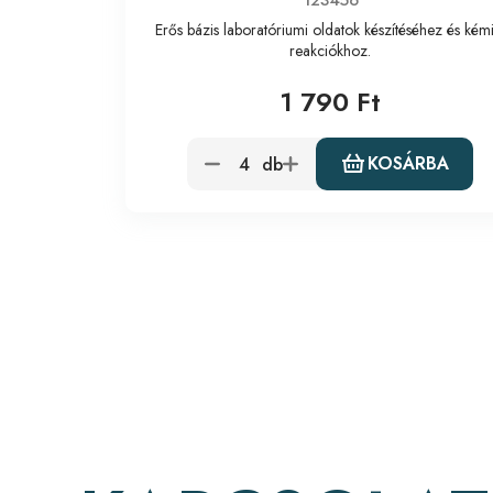
123456
Erős bázis laboratóriumi oldatok készítéséhez és kémi
reakciókhoz.
1 790 Ft
KOSÁRBA
db