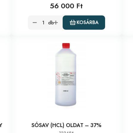
56 000 Ft
KOSÁRBA
db
Y
SÓSAV (HCL) OLDAT – 37%