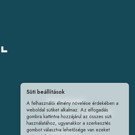
Süti beállítások
Elérhetőségek
A felhasználói élmény növelése érdekében a
weboldal sütiket alkalmaz. Az elfogadás
1141 Budapest, Fogarasi út 218.
gombra kattintva hozzájárul az összes süti
+36202240241
használatához, ugyanakkor a szerkesztés
gombot választva lehetősége van ezeket
info@forrlab.hu