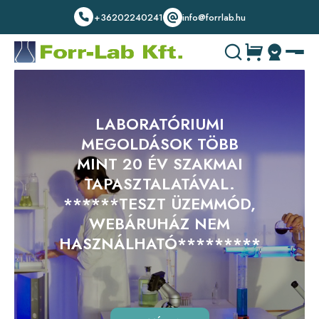
+36202240241
info@forrlab.hu
LABORATÓRIUMI
MEGOLDÁSOK TÖBB
MINT 20 ÉV SZAKMAI
TAPASZTALATÁVAL.
******TESZT ÜZEMMÓD,
WEBÁRUHÁZ NEM
HASZNÁLHATÓ*********