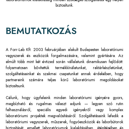
biztosítunk.
BEMUTATKOZÁS
A Forr-Lab Kft. 2003 februárjában alakult Budapesten laboratóriumi
vegyszerek és eszközök forgalmazására, valamint gyártására. Az
elmúlt több mint két évtized során vállalatunk dinamikusan fejlődött:
folyamatosan bővítettük termékkínálatunkat, raktárkészletünket,
szolgáltatásainkat és szakmai csapatunkat annak érdekében, hogy
partnereink számára teljes körű laboratóriumi megoldásokat
biztosítsunk.
Célunk, hogy ügyfeleink minden laboratóriumi igényére gyors,
megbízható és rugalmas választ adjunk — legyen szó rutin
felhasználásról, speciális egyedi igényekről vagy komplex
laboratóriumi projektek megvalósításáról. Szolgáltatásaink lefedik a
laboratóriumi vegyszerek, műszerek, fogyóeszközök és laborbútorok
biztosítását, emellett laboratóriumok kialakításában, átépítésében és