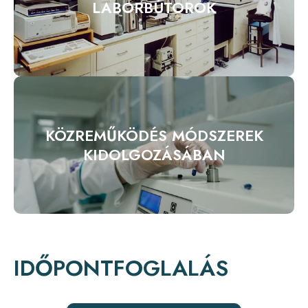
LABORBÚTOROK
KÖZREMŰKÖDÉS MÓDSZEREK
KIDOLGOZÁSÁBAN
IDŐPONTFOGLALÁS