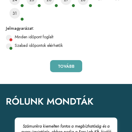
31
Jelmagyarázat:
Minden időpont foglalt
Szabad időpontok elérhetők
TOVÁBB
RÓLUNK MONDTÁK
Számunkra kiemelten fontos a megbízhatóság és a
gyors ügyintézés, ebben pedig a Forr-Lab Kft. kiváló