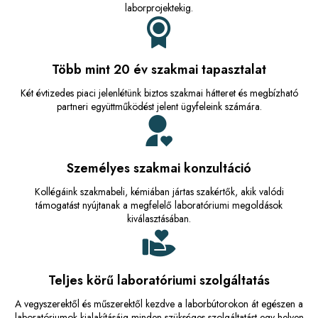
laborprojektekig.
Több mint 20 év szakmai tapasztalat
Két évtizedes piaci jelenlétünk biztos szakmai hátteret és megbízható
partneri együttműködést jelent ügyfeleink számára.
Személyes szakmai konzultáció
Kollégáink szakmabeli, kémiában jártas szakértők, akik valódi
támogatást nyújtanak a megfelelő laboratóriumi megoldások
kiválasztásában.
Teljes körű laboratóriumi szolgáltatás
A vegyszerektől és műszerektől kezdve a laborbútorokon át egészen a
laboratóriumok kialakításáig minden szükséges szolgáltatást egy helyen