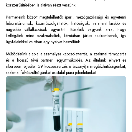
korszerűsítésében is aktívan részt veszünk.
Partnereink között megtalálhatók ipari, mezőgazdasági és egyetemi
laboratóriumok, közműszolgáltatók, hatóságok, valamint kisebb és
nagyobb vállalkozások egyaránt. Büszkék vagyunk arra, hogy
kollégáink mind szakmabeliek, kémiában jártas szakemberek, így
ügyfeleinkkel valóban egy nyelvet beszélünk.
Működésünk alapja a személyes kapcsolattartás, a szakmai támogatás
és a hosszú távú partneri együttműködés. Az általunk elnyert és
sikeresen teljesített 59 közbeszerzés is bizonyítja megbízhatóságunkat,
szakmai felkészültségünket és stabil piaci jelenlétünket.