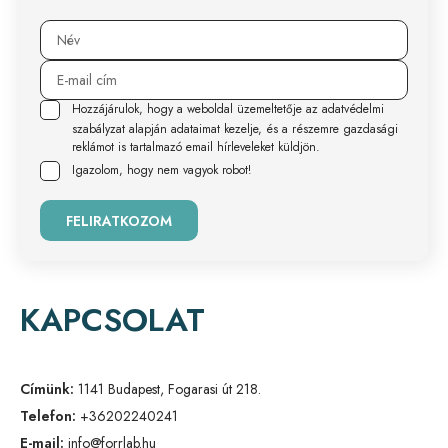
Hozzájárulok, hogy a weboldal üzemeltetője az adatvédelmi
szabályzat alapján adataimat kezelje, és a részemre gazdasági
reklámot is tartalmazó email hírleveleket küldjön.
Igazolom, hogy nem vagyok robot!
FELIRATKOZOM
KAPCSOLAT
Címünk:
1141 Budapest, Fogarasi út 218.
Telefon:
+36202240241
E-mail:
info@forrlab.hu