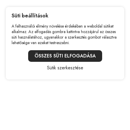
Impresszum
Süti beállítások
Adatvédelmi szabályzat
A felhasználói élmény növelése érdekében a weboldal sütiket
alkalmaz. Az elfogadás gombra kattintva hozzájárul az összes
süti használatához, ugyanakkor a szerkesztés gombot választva
lehetősége van ezeket testreszabni.
ÖSSZES SÜTI ELFOGADÁSA
+36202240241
Sütik szerkesztése
info@forrlab.hu