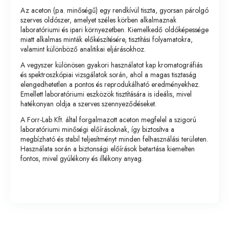
Az aceton (p.a. minőségű) egy rendkívül tiszta, gyorsan párolgó
szerves oldószer, amelyet széles körben alkalmaznak
laboratóriumi és ipari környezetben. Kiemelkedő oldóképessége
miatt alkalmas minták előkészítésére, tisztítási folyamatokra,
valamint különböző analitikai eljárásokhoz.
A vegyszer különösen gyakori használatot kap kromatográfiás
és spektroszkópiai vizsgálatok során, ahol a magas tisztaság
elengedhetetlen a pontos és reprodukálható eredményekhez.
Emellett laboratóriumi eszközök tisztítására is ideális, mivel
hatékonyan oldja a szerves szennyeződéseket.
A Forr-Lab Kft. által forgalmazott aceton megfelel a szigorú
laboratóriumi minőségi előírásoknak, így biztosítva a
megbízható és stabil teljesítményt minden felhasználási területen.
Használata során a biztonsági előírások betartása kiemelten
fontos, mivel gyúlékony és illékony anyag.