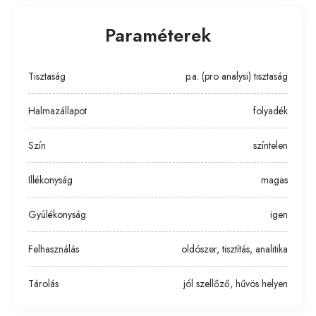
Paraméterek
Tisztaság
p.a. (pro analysi) tisztaság
Halmazállapot
folyadék
Szín
színtelen
Illékonyság
magas
Gyúlékonyság
igen
Felhasználás
oldószer, tisztítás, analitika
Tárolás
jól szellőző, hűvös helyen