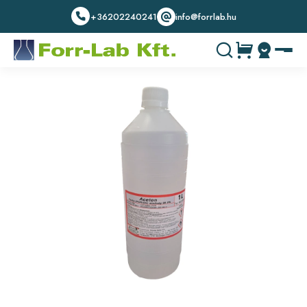
+36202240241
info@forrlab.hu