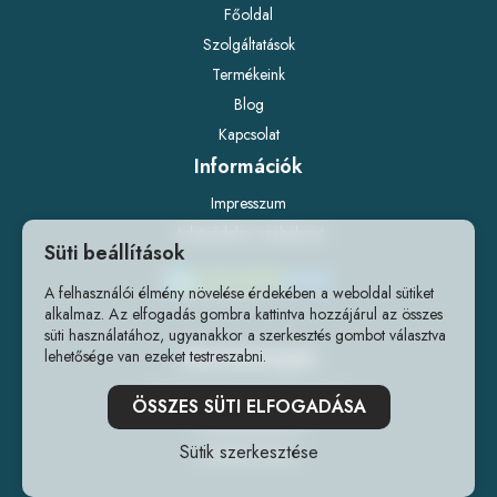
Főoldal
Szolgáltatások
Termékeink
Blog
Kapcsolat
Információk
Impresszum
Adatvédelmi szabályzat
Süti beállítások
A felhasználói élmény növelése érdekében a weboldal sütiket
alkalmaz. Az elfogadás gombra kattintva hozzájárul az összes
süti használatához, ugyanakkor a szerkesztés gombot választva
Elérhetőségek
lehetősége van ezeket testreszabni.
1141 Budapest, Fogarasi út 218.
ÖSSZES SÜTI ELFOGADÁSA
+36202240241
Sütik szerkesztése
info@forrlab.hu