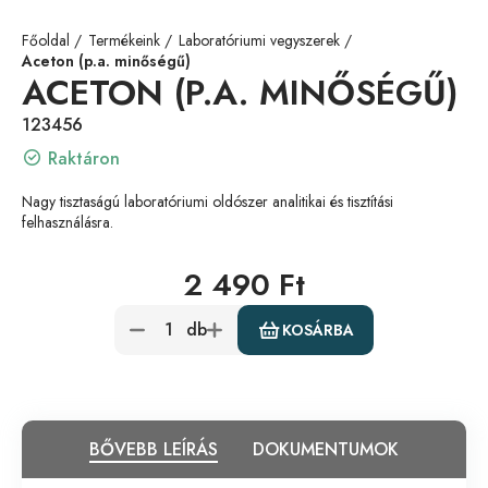
Főoldal
Termékeink
Laboratóriumi vegyszerek
Aceton (p.a. minőségű)
ACETON (P.A. MINŐSÉGŰ)
123456
Raktáron
Nagy tisztaságú laboratóriumi oldószer analitikai és tisztítási
felhasználásra.
2 490 Ft
db
KOSÁRBA
BŐVEBB LEÍRÁS
DOKUMENTUMOK