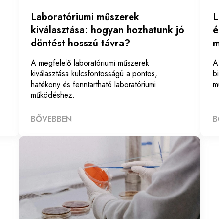
Laboratóriumi műszerek
L
kiválasztása: hogyan hozhatunk jó
é
döntést hosszú távra?
m
A megfelelő laboratóriumi műszerek
A
kiválasztása kulcsfontosságú a pontos,
b
hatékony és fenntartható laboratóriumi
m
működéshez.
BŐVEBBEN
B