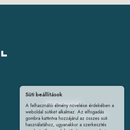
Süti beállítások
Elérhetőségek
A felhasználói élmény növelése érdekében a
weboldal sütiket alkalmaz. Az elfogadás
1141 Budapest, Fogarasi út 218.
gombra kattintva hozzájárul az összes süti
+36202240241
használatához, ugyanakkor a szerkesztés