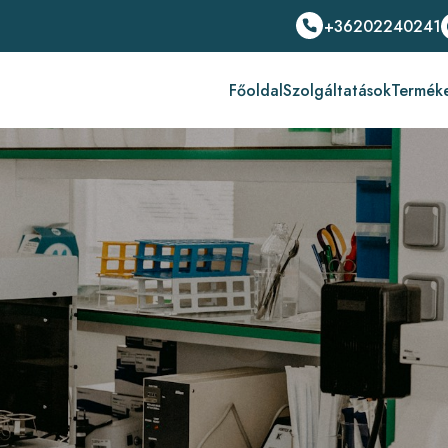
+36202240241
Főoldal
Szolgáltatások
Termék