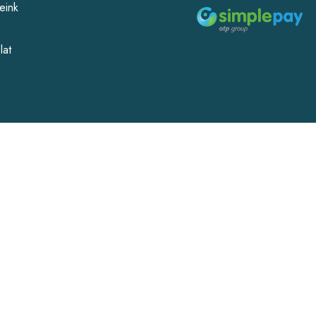
eink
lat