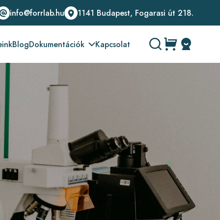
info@forrlab.hu
1141 Budapest, Fogarasi út 218.
eink
Blog
Dokumentációk
Kapcsolat
Üzemeltetési leírások
Biztonsági adatlapok