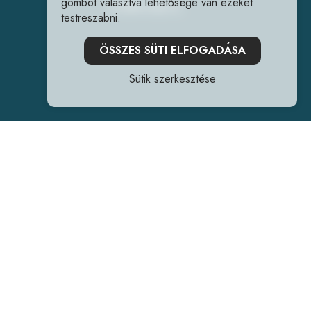
gombot választva lehetősége van ezeket
info@forrlab.hu
testreszabni.
ÖSSZES SÜTI ELFOGADÁSA
Sütik szerkesztése