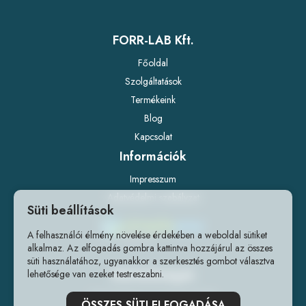
FORR-LAB Kft.
Főoldal
Szolgáltatások
Termékeink
Blog
Kapcsolat
Információk
Impresszum
Adatvédelmi szabályzat
Süti beállítások
A felhasználói élmény növelése érdekében a weboldal sütiket
alkalmaz. Az elfogadás gombra kattintva hozzájárul az összes
süti használatához, ugyanakkor a szerkesztés gombot választva
Elérhetőségek
lehetősége van ezeket testreszabni.
1141 Budapest, Fogarasi út 218.
ÖSSZES SÜTI ELFOGADÁSA