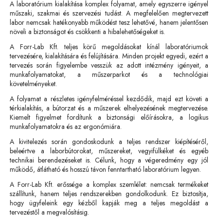
A laboratórium kialakítása komplex folyamat, amely egyszerre igényel
műszaki, szakmai és szervezési tudást. A megfelelően megtervezett
labor nemcsak hatékonyabb működést tesz lehetővé, hanem jelentősen
növeli a biztonságot és csökkenti a hibalehetőségeket is.
A Forr-Lab Kft. teljes körű megoldásokat kínál laboratóriumok
tervezésére, kialakítására és felújítására. Minden projekt egyedi, ezért a
tervezés során figyelembe vesszük az adott intézmény igényeit, a
munkafolyamatokat, a műszerparkot és a technológiai
követelményeket.
A folyamat a részletes igényfelméréssel kezdődik, majd ezt követi a
térkialakítás, a bútorzat és a műszerek elhelyezésének megtervezése.
Kiemelt figyelmet fordítunk a biztonsági előírásokra, a logikus
munkafolyamatokra és az ergonómiára.
A kivitelezés során gondoskodunk a teljes rendszer kiépítéséről,
beleértve a laborbútorokat, műszereket, vegyifülkéket és egyéb
technikai berendezéseket is. Célunk, hogy a végeredmény egy jól
működő, átlátható és hosszú távon fenntartható laboratórium legyen.
A Forr-Lab Kft. erőssége a komplex szemlélet: nemcsak termékeket
szállítunk, hanem teljes rendszerekben gondolkodunk. Ez biztosítja,
hogy ügyfeleink egy kézből kapják meg a teljes megoldást a
tervezéstől a megvalósításig.