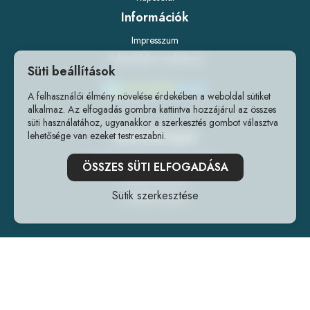
Információk
Impresszum
Adatvédelmi szabályzat
Süti beállítások
A felhasználói élmény növelése érdekében a weboldal sütiket
alkalmaz. Az elfogadás gombra kattintva hozzájárul az összes
süti használatához, ugyanakkor a szerkesztés gombot választva
Elérhetőségek
lehetősége van ezeket testreszabni.
1141 Budapest, Fogarasi út 218.
ÖSSZES SÜTI ELFOGADÁSA
+36202240241
Sütik szerkesztése
info@forrlab.hu