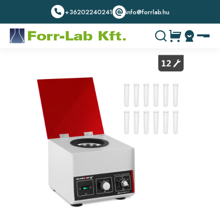
+36202240241
info@forrlab.hu