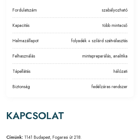
Fordulatszám
szabályozható
Kapacitás
több mintacső
Halmazállapot
folyadék + szilárd szétválasztás
Felhasználás
mintapreparálás, analitika
Tápellátás
hálózati
Biztonság
fedélzáras rendszer
KAPCSOLAT
Címünk:
1141 Budapest, Fogarasi út 218.