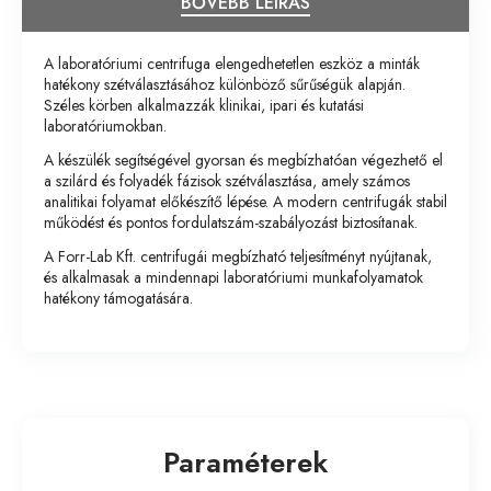
BŐVEBB LEÍRÁS
A laboratóriumi centrifuga elengedhetetlen eszköz a minták
hatékony szétválasztásához különböző sűrűségük alapján.
Széles körben alkalmazzák klinikai, ipari és kutatási
laboratóriumokban.
A készülék segítségével gyorsan és megbízhatóan végezhető el
a szilárd és folyadék fázisok szétválasztása, amely számos
analitikai folyamat előkészítő lépése. A modern centrifugák stabil
működést és pontos fordulatszám-szabályozást biztosítanak.
A Forr-Lab Kft. centrifugái megbízható teljesítményt nyújtanak,
és alkalmasak a mindennapi laboratóriumi munkafolyamatok
hatékony támogatására.
Paraméterek