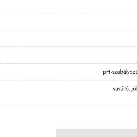
pH-szabályozás
saválló, j