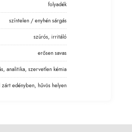
folyadék
színtelen / enyhén sárgás
szúrós, irritáló
erősen savas
, analitika, szervetlen kémia
ól zárt edényben, hűvös helyen