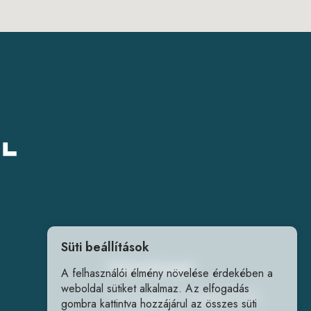
Süti beállítások
Elérhetőségek
A felhasználói élmény növelése érdekében a
weboldal sütiket alkalmaz. Az elfogadás
1141 Budapest, Fogarasi út 218.
gombra kattintva hozzájárul az összes süti