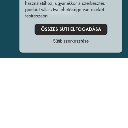
+36202240241
használatához, ugyanakkor a szerkesztés
gombot választva lehetősége van ezeket
info@forrlab.hu
testreszabni.
ÖSSZES SÜTI ELFOGADÁSA
Sütik szerkesztése