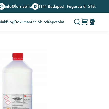
info@forrlab.hu
1141 Budapest, Fogarasi út 218.
eink
Blog
Dokumentációk
Kapcsolat
Üzemeltetési leírások
Biztonsági adatlapok