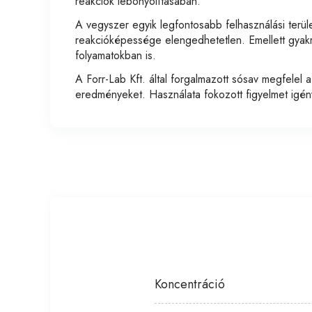
reakciók lebonyolításában.
A vegyszer egyik legfontosabb felhasználási terüle
reakcióképessége elengedhetetlen. Emellett gyakran
folyamatokban is.
A Forr-Lab Kft. által forgalmazott sósav megfelel a
eredményeket. Használata fokozott figyelmet igény
Koncentráció