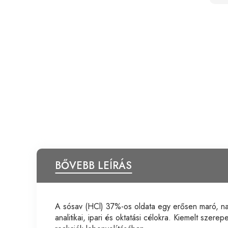
BŐVEBB LEÍRÁS
A sósav (HCl) 37%-os oldata egy erősen maró, na
analitikai, ipari és oktatási célokra. Kiemelt sze