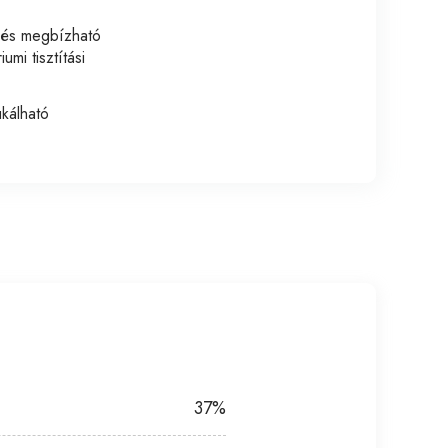
ja és megbízható
mi tisztítási
ukálható
37%