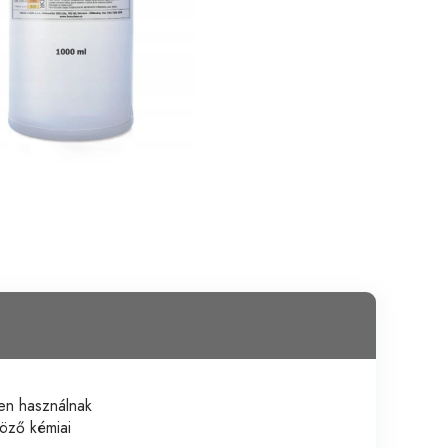
en használnak
böző kémiai