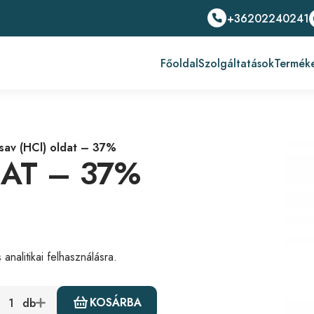
+36202240241
Főoldal
Szolgáltatások
Termék
sav (HCl) oldat – 37%
DAT – 37%
nalitikai felhasználásra.
KOSÁRBA
db