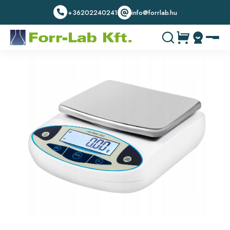
+36202240241
info@forrlab.hu