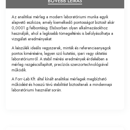
BŐVEBB LEÍRÁS
Az analitikai mérleg a modern laboratóriumi munka egyik
alapvető eszköze, amely kiemelkedő pontosságot biztosít akár
0,0001 g felbontásig. Elsősorban olyan alkalmazásokhoz
használják, ahol a legkisebb tömegeltérés is befolyásolhatja a
vizsgálati eredményeket.
A készülék ideális vegyszerek, minták és referenciaanyagok
pontos kimérésére, legyen szó kutatási, ipari vagy oktatási
laboratóriumról. A stabil mérési eredmények érdekében a
mérleg rezgéscsillapított, precíziós szenzortechnológiával
működik.
A Forr-Lab Kft. által kínált analitikai mérlegek megbízható
működést és hosszú távú stabilitást biztosítanak a mindennapi
laboratóriumi használat során.