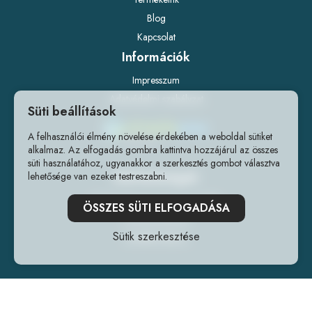
Blog
Kapcsolat
Információk
Impresszum
Adatvédelmi szabályzat
Süti beállítások
A felhasználói élmény növelése érdekében a weboldal sütiket
alkalmaz. Az elfogadás gombra kattintva hozzájárul az összes
süti használatához, ugyanakkor a szerkesztés gombot választva
Elérhetőségek
lehetősége van ezeket testreszabni.
1141 Budapest, Fogarasi út 218.
ÖSSZES SÜTI ELFOGADÁSA
+36202240241
Sütik szerkesztése
info@forrlab.hu