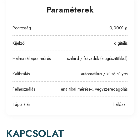
Paraméterek
Pontosság
0,0001 g
Kijelző
digitális
Halmazállapot mérés
szilárd / folyadék (kiegészítőkkel)
Kalibrálás
automatikus / külső súlyos
Felhasználás
analitikai mérések, vegyszeradagolás
Tápellátás
hálózati
KAPCSOLAT