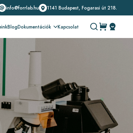
info@forrlab.hu
1141 Budapest, Fogarasi út 218.
eink
Blog
Dokumentációk
Kapcsolat
Üzemeltetési leírások
Biztonsági adatlapok