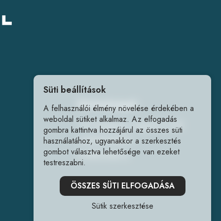
Süti beállítások
Elérhetőségek
A felhasználói élmény növelése érdekében a
weboldal sütiket alkalmaz. Az elfogadás
1141 Budapest, Fogarasi út 218.
gombra kattintva hozzájárul az összes süti
+36202240241
használatához, ugyanakkor a szerkesztés
gombot választva lehetősége van ezeket
info@forrlab.hu
testreszabni.
ÖSSZES SÜTI ELFOGADÁSA
Sütik szerkesztése