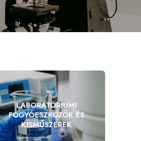
LABORATÓRIUMI
FOGYÓESZKÖZÖK ÉS
KISMŰSZEREK