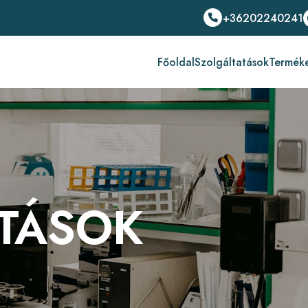
+36202240241
Főoldal
Szolgáltatások
Termék
ATÁSOK