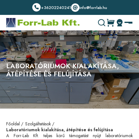
+36202240241
info@forrlab.hu
LABORATÓRIUMOK KIALAKÍTÁSA,
ÁTÉPÍTÉSE ÉS FELÚJÍTÁSA
Főoldal
Szolgáltatások
Laboratóriumok kialakítása, átépítése és felújítása
A Forr-Lab Kft. teljes körű támogatást nyújt laboratóriumok