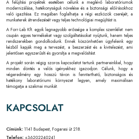
A felújítási projektek esetében célunk a meglévő laboratóriumok
modernizálása, hatékonyságuk növelése és a biztonsági előírásokhoz
való igazítása. Ez magában foglalhatja a régi eszközök cseréjét, a
munkaterek átrendezését vagy teljes technológiai megújítást is.
A Forr-Lab Kft. egyik legnagyobb erőssége a komplex szemlélet: nem
csupán egyes termékeket vagy szolgáltatásokat nyújtunk, hanem teljes
rendszerekben gondolkodunk. Ennek köszönhetően ügyfeleink egy
kézből kapják meg a tervezést, a beszerzést és a kivitelezést, ami
jelentősen egyszerűsíti és gyorsítja a megvalósítást.
A projekt során végig szoros kapcsolatot tartunk partnereinkkel, hogy
minden döntés a valós igényekhez igazodjon. Célunk, hogy a
végeredmény egy hosszú távon is fenntartható, biztonságos és
hatékony laboratóriumi környezet legyen, amely maximálisan
támogatja a szakmai munkát.
KAPCSOLAT
Címünk:
1141 Budapest, Fogarasi út 218.
Telefon:
+36202240241