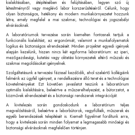
kialakításában, átépítésében és felújításában, legyen szó új
létesítményről vagy meglévő labor korszerűsítéséről. Célunk, hogy
olyan biztonságos, hatékony és modern munkakörnyezetet hozzunk
létre, amely megfelel a mai szakmai, technológiai és jogszabályi
elvárásoknak.
A laboratóriumok tervezése során kiemelten fontosnak tartjuk a
funkcionális kialakítást, az ergonómiát, valamint a munkafolyamatok
logikus és biztonságos elrendezését. Minden projektet egyedi igények
alapján kezelünk, hiszen nincs két egyforma laboratórium: az ipari,
mezőgazdasági, kutatási vagy oktatási környezetek eltérő műszaki és
szakmai megoldásokat igényelnek.
Szolgáltatásunk a tervezési fázissal kezdődik, ahol szakértő kollégáink
felmérik az ügyfél igényeit, a rendelkezésre álló teret és a technológiai
követelményeket. Ezt követően javaslatot teszünk a laboratórium
optimális kialakítására, beleértve a műszerelhelyezést, a bútorzatot, a
közművek elrendezését és a biztonsági rendszerek integrációját.
A kivitelezés során gondoskodunk a laboratórium teljes
megvalósításáról, beleértve a laborbútorok, vegyifülkék, műszerek és
egyéb berendezések telepítését is. Kiemelt figyelmet fordítunk arra,
hogy a kivitelezés során minden folyamat a legmagasabb minőségi és
biztonsági elvárásoknak megfelelően történjen.