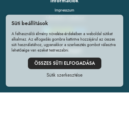
Információk
Impresszum
Adatvédelmi szabályzat
Süti beállítások
A felhasználói élmény növelése érdekében a weboldal sütiket
alkalmaz. Az elfogadás gombra kattintva hozzájárul az összes
süti használatához, ugyanakkor a szerkesztés gombot választva
Elérhetőségek
lehetősége van ezeket testreszabni.
1141 Budapest, Fogarasi út 218.
ÖSSZES SÜTI ELFOGADÁSA
+36202240241
Sütik szerkesztése
info@forrlab.hu